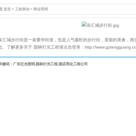
置:
首页
>
工程类别
>
商业照明
汇城步行街是一条繁华街道，也是人气最旺的步行街，里面的美食，商
处。了解更多关于
园林灯光工程
请点击登录：http://www.gztengguang.c
关键词：广东泛光照明,园林灯光工程,酒店亮化工程公司